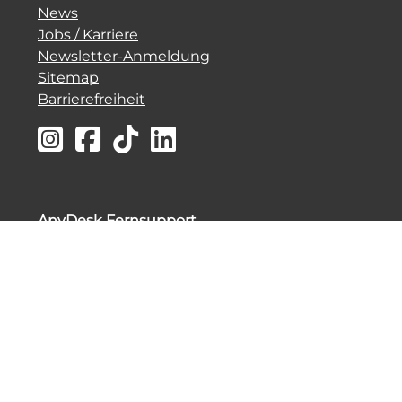
News
Jobs / Karriere
Newsletter-Anmeldung
Sitemap
Barrierefreiheit
AnyDesk Fernsupport
Sollten wir bei Ihnen eine Fernwartung durchführen, klicken Sie bitte
auf das Symbol, starten Anydesk und nennen uns Ihre ID.